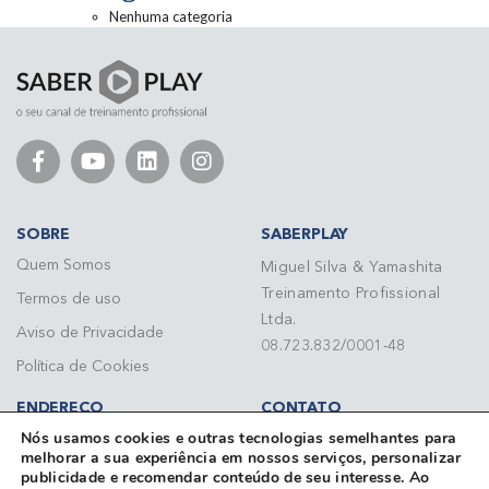
Nenhuma categoria
SOBRE
SABERPLAY
Quem Somos
Miguel Silva & Yamashita
Treinamento Profissional
Termos de uso
Ltda.
Aviso de Privacidade
08.723.832/0001-48
Política de Cookies
ENDEREÇO
CONTATO
Nós usamos cookies e outras tecnologias semelhantes para
Rua do Paraíso, 148 - 7º
Telefone: (11) 3284 3092
melhorar a sua experiência em nossos serviços, personalizar
andar Paraíso CEP 04103-
contato@saberplay.com.br
publicidade e recomendar conteúdo de seu interesse. Ao