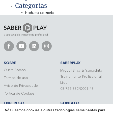
Categorias
Nenhuma categoria
SOBRE
SABERPLAY
Quem Somos
Miguel Silva & Yamashita
Treinamento Profissional
Termos de uso
Ltda.
Aviso de Privacidade
08.723.832/0001-48
Política de Cookies
ENDEREÇO
CONTATO
Nós usamos cookies e outras tecnologias semelhantes para
Rua do Paraíso, 148 - 7º
Telefone: (11) 3284 3092