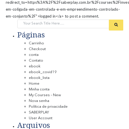
redirect_to=https%3A%2F%2Fsaberplay.com.br%2Fcourses%2Finves
em-coligada-em-controlada-e-em-empreendimento-controlado-
em-conjunto%2F">logged in</a> to post a comment.
Páginas
Carrinho
Checkout
conta
Contato
ebook
ebook_covid19
ebook_lista
Home
Minha conta
My Courses – New
Nova senha
Política de privacidade
SABERPLAY
User Account
Arquivos