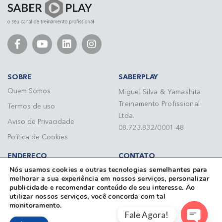
SOBRE
SABERPLAY
Quem Somos
Miguel Silva & Yamashita
Treinamento Profissional
Termos de uso
Ltda.
Aviso de Privacidade
08.723.832/0001-48
Política de Cookies
ENDEREÇO
CONTATO
Nós usamos cookies e outras tecnologias semelhantes para
Rua do Paraíso, 148 - 7º
Telefone: (11) 3284 3092
melhorar a sua experiência em nossos serviços, personalizar
andar Paraíso CEP 04103-
contato@saberplay.com.br
publicidade e recomendar conteúdo de seu interesse. Ao
000 São Paulo/SP
Fale conosco
utilizar nossos serviços, você concorda com tal
monitoramento.
Fale Agora!