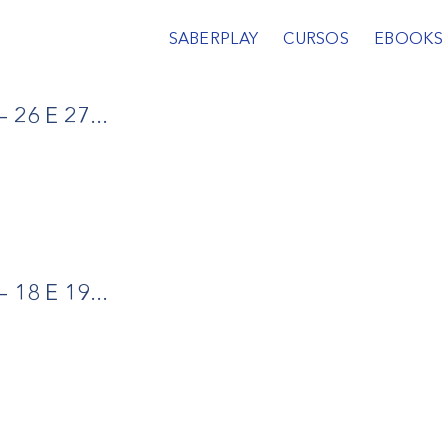
SABERPLAY
CURSOS
EBOOKS
26 E 27...
18 E 19...